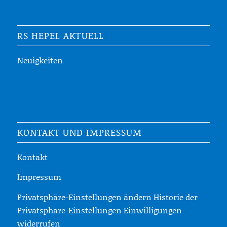
RS HEPEL AKTUELL
Neuigkeiten
KONTAKT UND IMPRESSUM
Kontakt
Impressum
Privatsphäre-Einstellungen ändern
Historie der
Privatsphäre-Einstellungen
Einwilligungen
widerrufen