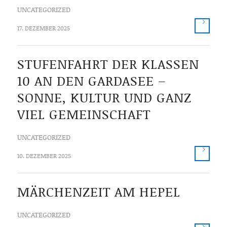
UNCATEGORIZED
17. DEZEMBER 2025
STUFENFAHRT DER KLASSEN
10 AN DEN GARDASEE –
SONNE, KULTUR UND GANZ
VIEL GEMEINSCHAFT
UNCATEGORIZED
10. DEZEMBER 2025
MÄRCHENZEIT AM HEPEL
UNCATEGORIZED