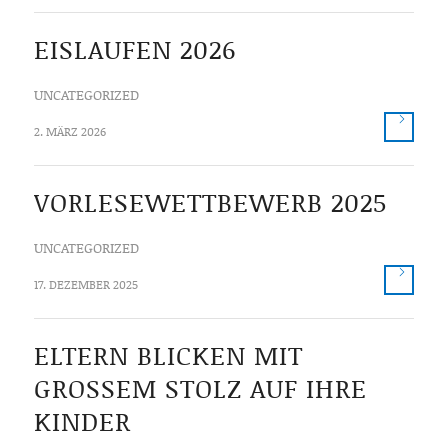
EISLAUFEN 2026
UNCATEGORIZED
2. MÄRZ 2026
VORLESEWETTBEWERB 2025
UNCATEGORIZED
17. DEZEMBER 2025
ELTERN BLICKEN MIT
GROSSEM STOLZ AUF IHRE
KINDER