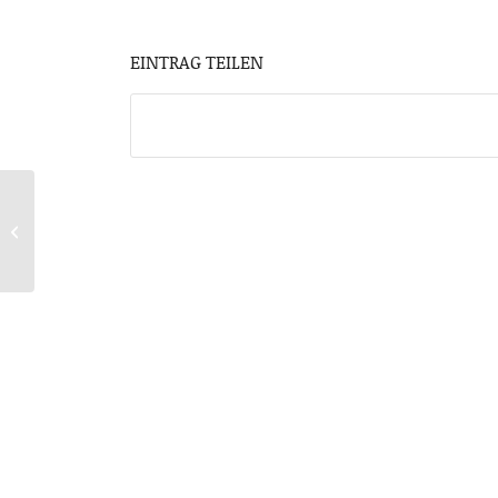
EINTRAG TEILEN
Buchobjekte
ausgestellt in der
Stadtbücherei