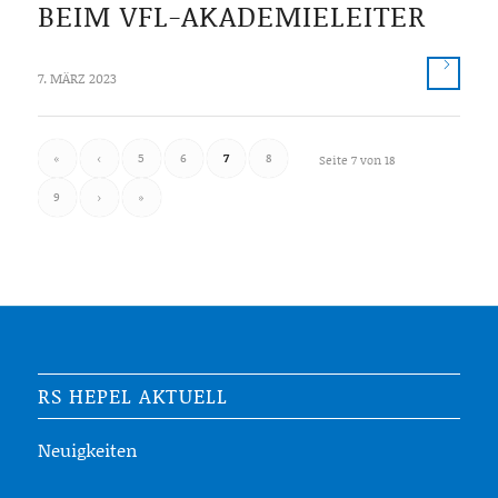
BEIM VFL-AKADEMIELEITER
7. MÄRZ 2023
«
‹
5
6
7
8
Seite 7 von 18
9
›
»
RS HEPEL AKTUELL
Neuigkeiten