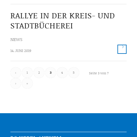
RALLYE IN DER KREIS- UND
STADTBÜCHEREI
NEWS
14. JUNI 2019
‹
1
2
3
4
5
Seite 3 von 7
›
»