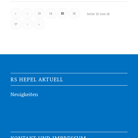
«
‹
13
14
15
16
Seite 15 von 18
17
›
»
RS HEPEL AKTUELL
Neuigkeiten
KONTAKT UND IMPRESSUM